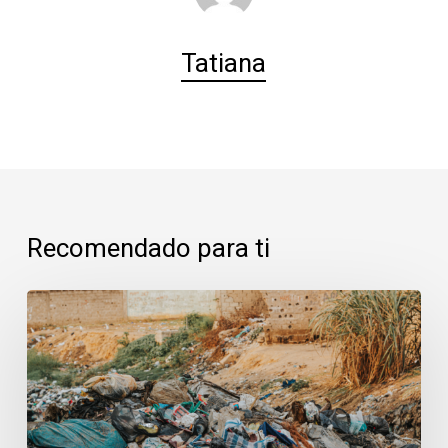
Tatiana
Recomendado para ti
Majadahonda:
cuando
los
vertidos
amenazan
la