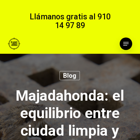
Skip
to
Llámanos gratis al
910
main
14 97 89
content
Menu
Blog
Majadahonda: el
equilibrio entre
ciudad limpia y