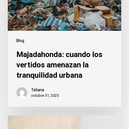
tranquilidad
urbana
Blog
Majadahonda: cuando los
vertidos amenazan la
tranquilidad urbana
Tatiana
octubre 31, 2025
Majadahonda:
cómo