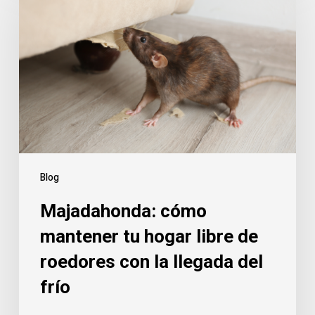
mantener
tu
hogar
libre
de
roedores
con
la
llegada
Blog
del
Majadahonda: cómo
frío
mantener tu hogar libre de
roedores con la llegada del
frío