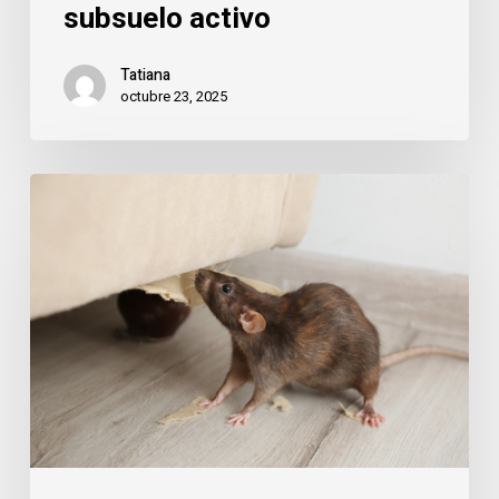
subsuelo activo
Tatiana
octubre 23, 2025
Majadahonda:
cómo
mantener
tu
hogar
libre
de
roedores
con
la