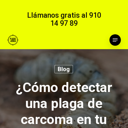
Skip
to
Llámanos gratis al
910
main
14 97 89
content
Menu
Blog
¿Cómo detectar
una plaga de
carcoma en tu