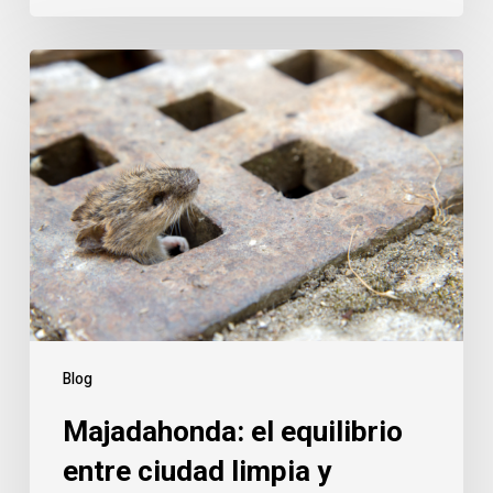
Majadahonda:
el
equilibrio
entre
ciudad
limpia
y
subsuelo
activo
Blog
Majadahonda: el equilibrio
entre ciudad limpia y