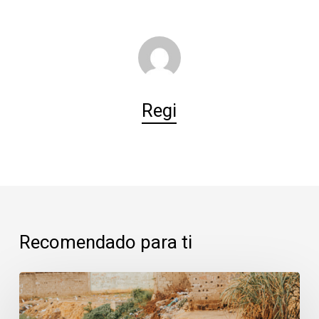
Regi
Recomendado para ti
Majadahonda:
cuando