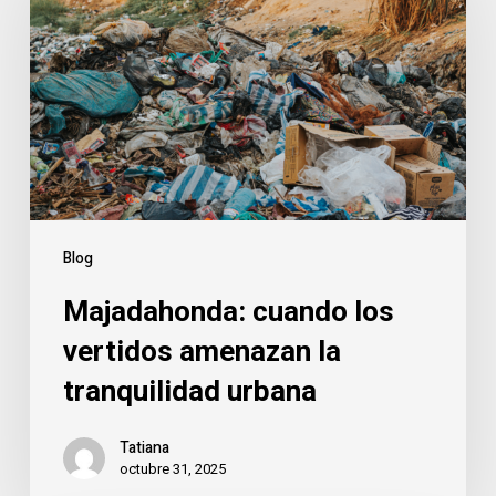
los
vertidos
amenazan
la
tranquilidad
urbana
Blog
Majadahonda: cuando los
vertidos amenazan la
tranquilidad urbana
Tatiana
octubre 31, 2025