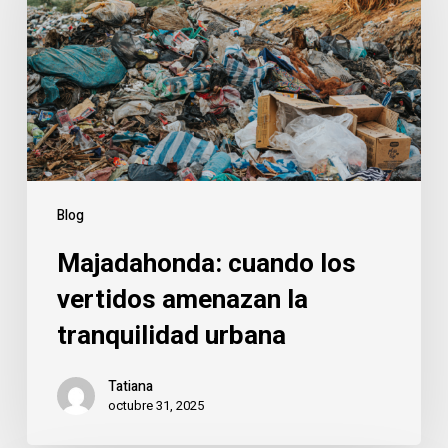
vertidos
amenazan
la
tranquilidad
urbana
Blog
Majadahonda: cuando los
vertidos amenazan la
tranquilidad urbana
Tatiana
octubre 31, 2025