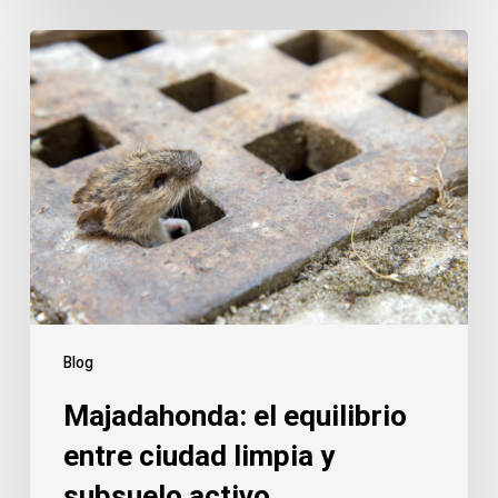
Majadahonda:
el
equilibrio
entre
ciudad
limpia
y
subsuelo
activo
Blog
Majadahonda: el equilibrio
entre ciudad limpia y
subsuelo activo