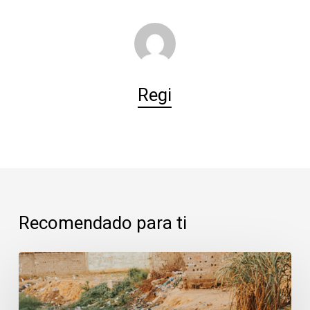
Regi
Recomendado para ti
Majadahonda:
cuando
los