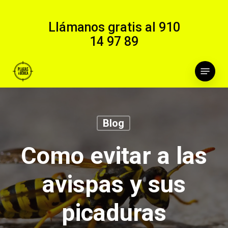
Skip
to
Llámanos gratis al
910
main
14 97 89
content
Menu
Blog
Como evitar a las
avispas y sus
picaduras