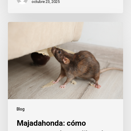
octubre 23, 2025
Majadahonda:
cómo
mantener
tu
hogar
libre
de
roedores
con
la
llegada
Blog
del
Majadahonda: cómo
frío