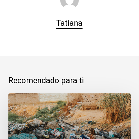
Tatiana
Recomendado para ti
Majadahonda:
cuando
los
vertidos
amenazan