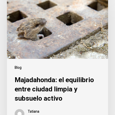
el
equilibrio
entre
ciudad
limpia
y
subsuelo
activo
Blog
Majadahonda: el equilibrio
entre ciudad limpia y
subsuelo activo
Tatiana