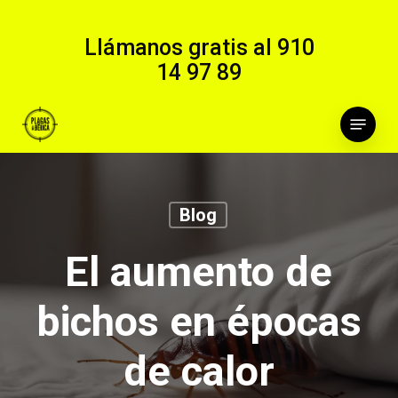
Skip
to
Llámanos gratis al
910
main
14 97 89
content
Menu
Blog
El aumento de
bichos en épocas
de calor