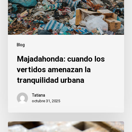
la
tranquilidad
urbana
Blog
Majadahonda: cuando los
vertidos amenazan la
tranquilidad urbana
Tatiana
octubre 31, 2025
Majadahonda: