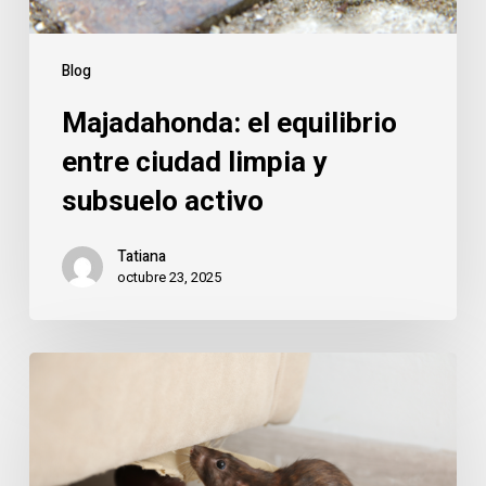
activo
Blog
Majadahonda: el equilibrio
entre ciudad limpia y
subsuelo activo
Tatiana
octubre 23, 2025
Majadahonda:
cómo
mantener
tu