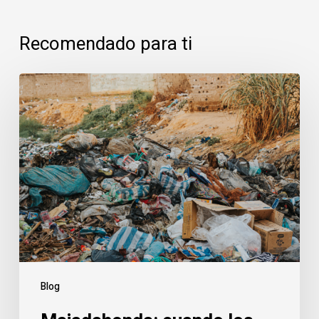
Recomendado para ti
Majadahonda:
cuando
los
vertidos
amenazan
la
tranquilidad
urbana
Blog