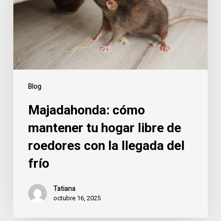
hogar
libre
de
roedores
con
la
llegada
Blog
del
Majadahonda: cómo
frío
mantener tu hogar libre de
roedores con la llegada del
frío
Tatiana
octubre 16, 2025