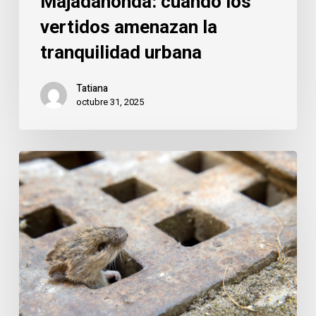
Majadahonda: cuando los
vertidos amenazan la
tranquilidad urbana
Tatiana
octubre 31, 2025
Majadahonda:
el
equilibrio
entre
ciudad
limpia
y
subsuelo