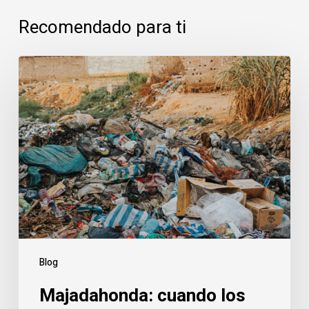
Recomendado para ti
Majadahonda:
cuando
los
vertidos
amenazan
la
tranquilidad
urbana
Blog
Majadahonda: cuando los