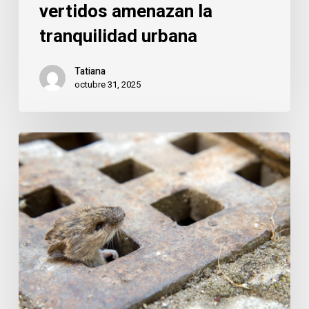
vertidos amenazan la
tranquilidad urbana
Tatiana
octubre 31, 2025
Majadahonda:
el
equilibrio
entre
ciudad
limpia
y
subsuelo
activo