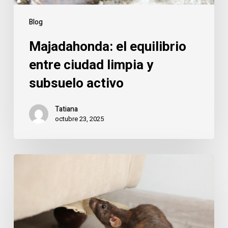
Blog
Majadahonda: el equilibrio
entre ciudad limpia y
subsuelo activo
Tatiana
octubre 23, 2025
Majadahonda:
cómo
mantener
tu
hogar