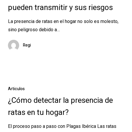
pueden transmitir y sus riesgos
pueden
transmitir
La presencia de ratas en el hogar no solo es molesto,
y
sino peligroso debido a…
sus
riesgos
Regi
¿Cómo
detectar
Articulos
la
¿Cómo detectar la presencia de
presencia
ratas en tu hogar?
de
ratas
El proceso paso a paso con Plagas Ibérica Las ratas
en