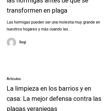
las hormigas antes de que se
casas
transformen en plaga
para
eliminar
Las hormigas pueden ser una molestia muy grande en
las
nuestros hogares y más cuando las…
hormigas antes
de
Regi
que
se
transformen
en
La
plaga
limpieza
Articulos
en
La limpieza en los barrios y en
los
casa: La mejor defensa contra las
barrios
y
plagas veraniegas