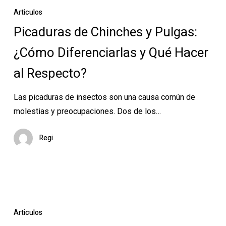
de
Articulos
Chinches
Picaduras de Chinches y Pulgas:
y
¿Cómo Diferenciarlas y Qué Hacer
Pulgas:
¿Cómo
al Respecto?
Diferenciarlas
y
Las picaduras de insectos son una causa común de
Qué
molestias y preocupaciones. Dos de los…
Hacer
al
Regi
Respecto?
¿Cómo
identificar
Articulos
la