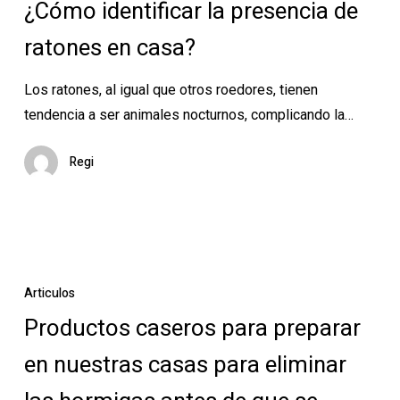
¿Cómo identificar la presencia de
presencia
ratones en casa?
de
ratones
Los ratones, al igual que otros roedores, tienen
en
tendencia a ser animales nocturnos, complicando la…
casa?
Regi
Productos
caseros
Articulos
para
Productos caseros para preparar
preparar
en nuestras casas para eliminar
en
nuestras