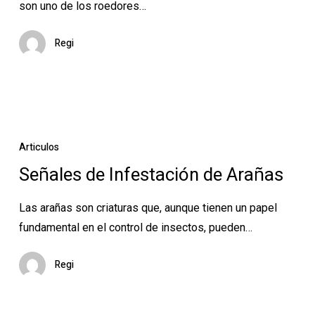
son uno de los roedores…
tu
hogar?
Regi
Señales
de
Articulos
Infestación
Señales de Infestación de Arañas
de
Arañas
Las arañas son criaturas que, aunque tienen un papel
fundamental en el control de insectos, pueden…
Regi