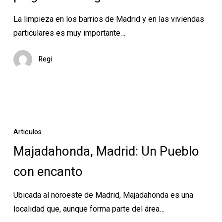
en
casa:
La limpieza en los barrios de Madrid y en las viviendas
La
particulares es muy importante…
mejor
defensa
Regi
contra
las
plagas
veraniegas
Majadahonda,
Madrid:
Articulos
Un
Majadahonda, Madrid: Un Pueblo
Pueblo
con encanto
con
encanto
Ubicada al noroeste de Madrid, Majadahonda es una
localidad que, aunque forma parte del área…