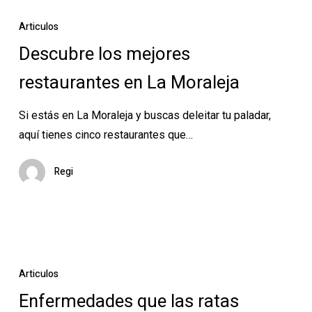
Descubre
los
Articulos
mejores
Descubre los mejores
restaurantes
restaurantes en La Moraleja
en
La
Si estás en La Moraleja y buscas deleitar tu paladar,
Moraleja
aquí tienes cinco restaurantes que…
Regi
Enfermedades
que
Articulos
las
Enfermedades que las ratas
ratas