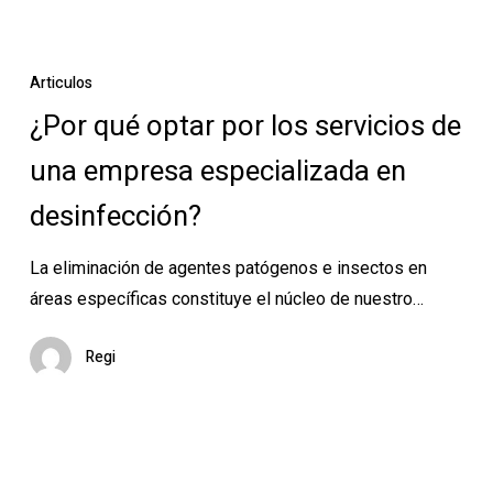
¿Por
qué
Articulos
optar
¿Por qué optar por los servicios de
por
una empresa especializada en
los
servicios
desinfección?
de
una
La eliminación de agentes patógenos e insectos en
empresa
áreas específicas constituye el núcleo de nuestro…
especializada
en
Regi
desinfección?
Picaduras