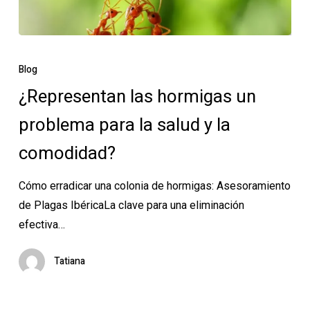
¿Representan
las
Blog
hormigas
¿Representan las hormigas un
un
problema para la salud y la
problema
para
comodidad?
la
salud
Cómo erradicar una colonia de hormigas: Asesoramiento
y
de Plagas IbéricaLa clave para una eliminación
la
efectiva…
comodidad?
Tatiana