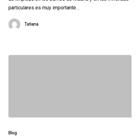
particulares es muy importante…
Tatiana
Las
plagas
Blog
en