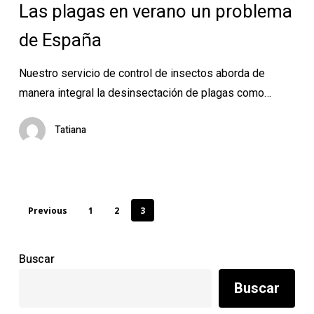
Las plagas en verano un problema
verano
de España
un
problema
Nuestro servicio de control de insectos aborda de
de
manera integral la desinsectación de plagas como…
España
Tatiana
Previous
1
2
3
Buscar
Buscar