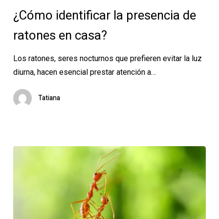
la
¿Cómo identificar la presencia de
presencia
ratones en casa?
de
ratones
Los ratones, seres nocturnos que prefieren evitar la luz
en
diurna, hacen esencial prestar atención a…
casa?
Tatiana