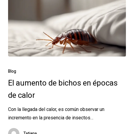
El
aumento
Blog
de
El aumento de bichos en épocas
bichos
de calor
en
épocas
Con la llegada del calor, es común observar un
de
incremento en la presencia de insectos…
calor
Tatiana